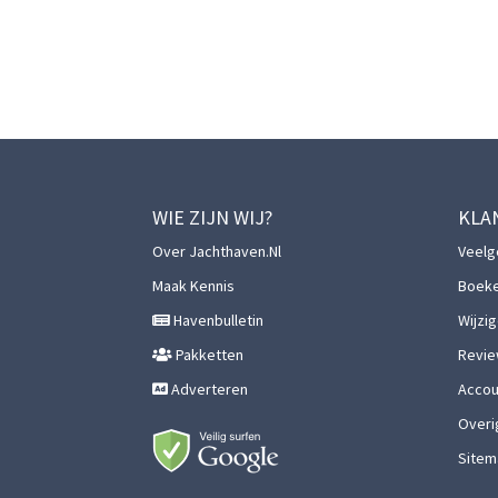
WIE ZIJN WIJ?
KLA
Over Jachthaven.nl
Veelg
Maak Kennis
Boek
Havenbulletin
Wijzi
Pakketten
Revie
Adverteren
Accoun
Overi
Sitem