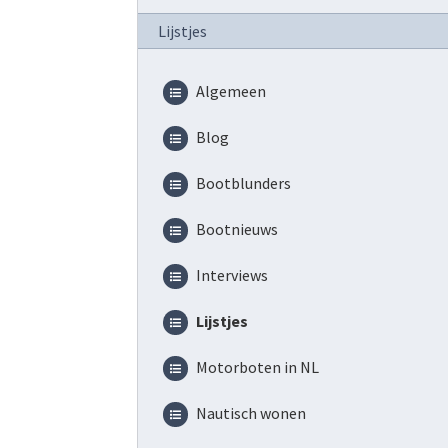
Lijstjes
Algemeen
Blog
Bootblunders
Bootnieuws
Interviews
Lijstjes
Motorboten in NL
Nautisch wonen