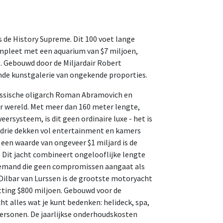
 de History Supreme. Dit 100 voet lange
ompleet met een aquarium van $7 miljoen,
. Gebouwd door de Miljardair Robert
nde kunstgalerie van ongekende proporties.
n Russische oligarch Roman Abramovich en
r wereld. Met meer dan 160 meter lengte,
rsysteem, is dit geen ordinaire luxe - het is
r drie dekken vol entertainment en kamers
 een waarde van ongeveer $1 miljard is de
 Dit jacht combineert ongelooflijke lengte
iemand die geen compromissen aangaat als
 Dilbar van Lurssen is de grootste motoryacht
tting $800 miljoen. Gebouwd voor de
t alles wat je kunt bedenken: helideck, spa,
ersonen. De jaarlijkse onderhoudskosten