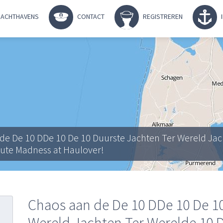
ACHTHAVENS
CONTACT
REGISTREREN
de De 10 DDe 10 De 10 Duurste Jachten Ter Wereld Ja
lute Madness at Haulover!
Chaos aan de De 10 DDe 10 De 1
Wereld Jachten Ter Werelde 10 