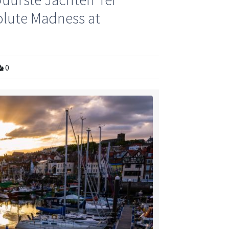
olute Madness at
0