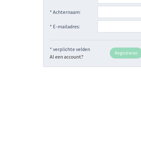
* Achternaam:
* E-mailadres:
* verplichte velden
Al een account?