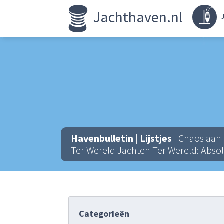
Jachthaven.nl
J
Havenbulletin
|
Lijstjes
| Chaos aan 
Ter Wereld Jachten Ter Wereld: Abso
Categorieën