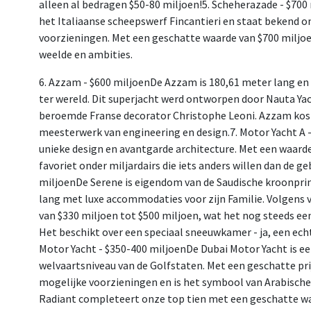
alleen al bedragen $50-80 miljoen!5. Scheherazade - $7
het Italiaanse scheepswerf Fincantieri en staat bekend o
voorzieningen. Met een geschatte waarde van $700 miljoen
weelde en ambities.
6. Azzam - $600 miljoenDe Azzam is 180,61 meter lang en 
ter wereld. Dit superjacht werd ontworpen door Nauta Yach
beroemde Franse decorator Christophe Leoni. Azzam kostt
meesterwerk van engineering en design.7. Motor Yacht A -
unieke design en avantgarde architecture. Met een waarde 
favoriet onder miljardairs die iets anders willen dan de ge
miljoenDe Serene is eigendom van de Saudische kroonpr
lang met luxe accommodaties voor zijn Familie. Volgens 
van $330 miljoen tot $500 miljoen, wat het nog steeds ee
Het beschikt over een speciaal sneeuwkamer - ja, een ech
Motor Yacht - $350-400 miljoenDe Dubai Motor Yacht is ee
welvaartsniveau van de Golfstaten. Met een geschatte prijs
mogelijke voorzieningen en is het symbool van Arabische 
Radiant completeert onze top tien met een geschatte waar