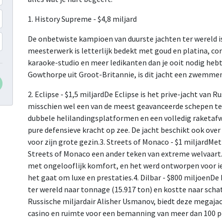
1. History Supreme - $4,8 miljard
De onbetwiste kampioen van duurste jachten ter wereld is
meesterwerk is letterlijk bedekt met goud en platina, c
karaoke-studio en meer ledikanten dan je ooit nodig hebt
Gowthorpe uit Groot-Britannie, is dit jacht een zwemme
2. Eclipse - $1,5 miljardDe Eclipse is het prive-jacht va
misschien wel een van de meest geavanceerde schepen te
dubbele helilandingsplatformen en een volledig raketafwee
pure defensieve kracht op zee. De jacht beschikt ook ove
voor zijn grote gezin.3. Streets of Monaco - $1 miljardMet
Streets of Monaco een ander teken van extreme welvaart.
met ongelooflijk komfort, en het werd ontworpen voor 
het gaat om luxe en prestaties.4. Dilbar - $800 miljoenDe
ter wereld naar tonnage (15.917 ton) en kostte naar scha
Russische miljardair Alisher Usmanov, biedt deze megajach
casino en ruimte voor een bemanning van meer dan 100 p