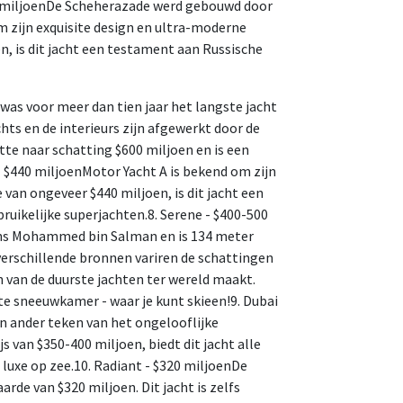
00 miljoenDe Scheherazade werd gebouwd door
m zijn exquisite design en ultra-moderne
, is dit jacht een testament aan Russische
was voor meer dan tien jaar het langste jacht
ts en de interieurs zijn afgewerkt door de
e naar schatting $600 miljoen en is een
 $440 miljoenMotor Yacht A is bekend om zijn
van ongeveer $440 miljoen, is dit jacht een
bruikelijke superjachten.8. Serene - $400-500
ins Mohammed bin Salman en is 134 meter
verschillende bronnen variren de schattingen
n van de duurste jachten ter wereld maakt.
te sneeuwkamer - waar je kunt skieen!9. Dubai
n ander teken van het ongelooflijke
 van $350-400 miljoen, biedt dit jacht alle
luxe op zee.10. Radiant - $320 miljoenDe
de van $320 miljoen. Dit jacht is zelfs