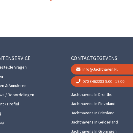
NTENSERVICE
CONTACTGEGEVENS
estelde Vragen
Info@jachthaven.nl
en
070 3462283
9:00 - 17:00
gen & Annuleren
Jachthavens In Drenthe
ws / Beoordelingen
Jachthavens In Flevoland
t / Profiel
Jachthavens In Friesland
g
Jachthavens In Gelderland
ap
Jachthavens In Groningen