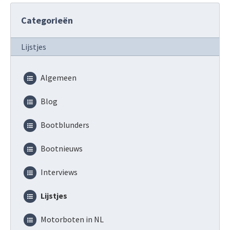
Categorieën
Lijstjes
Algemeen
Blog
Bootblunders
Bootnieuws
Interviews
Lijstjes
Motorboten in NL