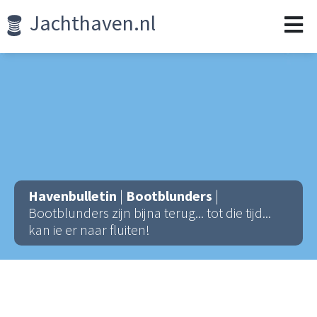
Jachthaven.nl
Havenbulletin
|
Bootblunders
|
Bootblunders zijn bijna terug... tot die tijd...
kan ie er naar fluiten!