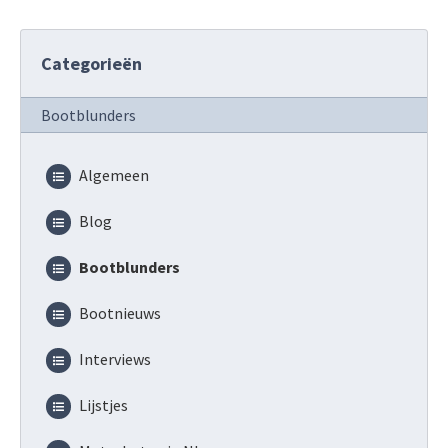
Categorieën
Bootblunders
Algemeen
Blog
Bootblunders
Bootnieuws
Interviews
Lijstjes