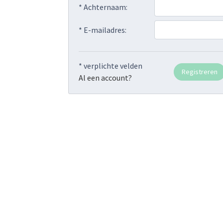
* Achternaam:
* E-mailadres:
* verplichte velden
Al een account?