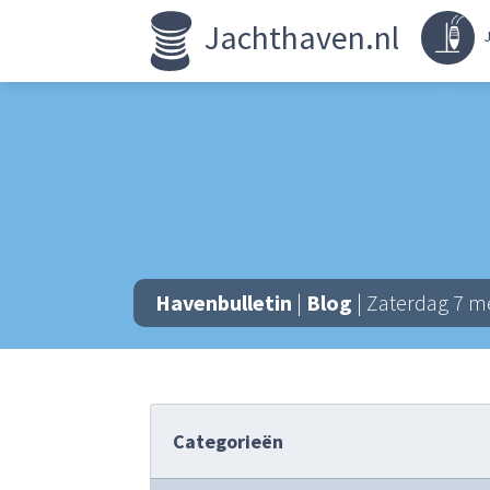
Jachthaven.nl
J
Havenbulletin
|
Blog
| Zaterdag 7 m
Categorieën