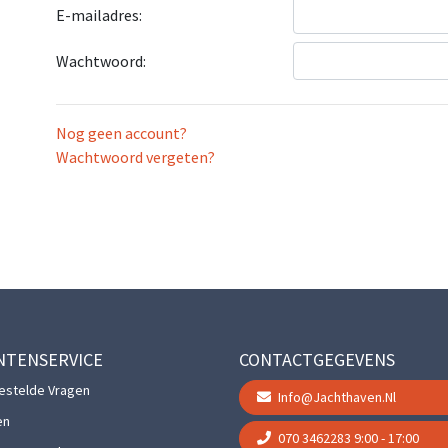
E-mailadres:
Wachtwoord:
Nog geen account?
Wachtwoord vergeten?
NTENSERVICE
CONTACTGEGEVENS
estelde Vragen
Info@jachthaven.nl
en
070 3462283
9:00 - 17:00