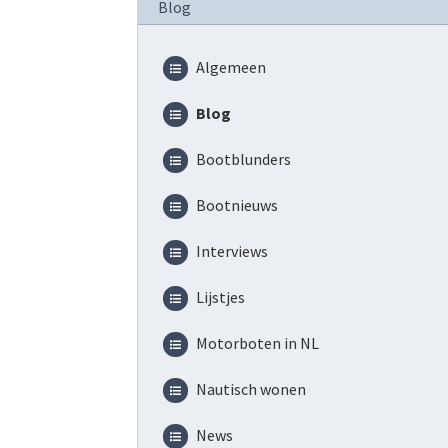
Blog
Algemeen
Blog
Bootblunders
Bootnieuws
Interviews
Lijstjes
Motorboten in NL
Nautisch wonen
News