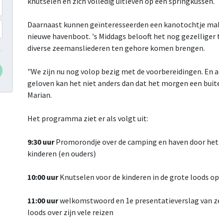
knutselen en zich volledig uitleven op een springkussen.
Daarnaast kunnen geïnteresseerden een kanotochtje make
nieuwe havenboot. 's Middags belooft het nog gezelliger
diverse zeemansliederen ten gehore komen brengen.
"We zijn nu nog volop bezig met de voorbereidingen. En 
geloven kan het niet anders dan dat het morgen een bui
Marian.
Het programma ziet er als volgt uit:
9:30 uur
Promorondje over de camping en haven door het
kinderen (en ouders)
10:00 uur
Knutselen voor de kinderen in de grote loods op
11:00 uur
welkomstwoord en 1e presentatieverslag van zee
loods over zijn vele reizen