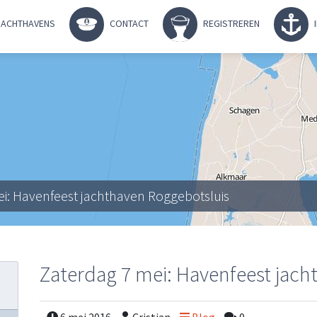
ACHTHAVENS
CONTACT
REGISTREREN
ei: Havenfeest jachthaven Roggebotsluis
Zaterdag 7 mei: Havenfeest jac