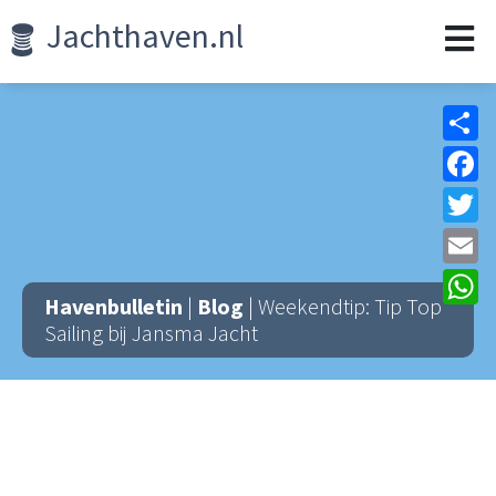
Jachthaven.nl
Sh
F
Tw
Em
W
Havenbulletin
|
Blog
| Weekendtip: Tip Top
Sailing bij Jansma Jacht