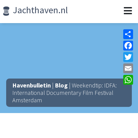
Jachthaven.nl
Sh
F
Tw
Em
W
Havenbulletin
|
Blog
| Weekendtip: IDFA:
International Documentary Film Festival
Amsterdam