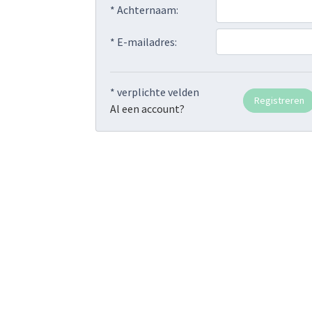
* Achternaam:
* E-mailadres:
* verplichte velden
Al een account?