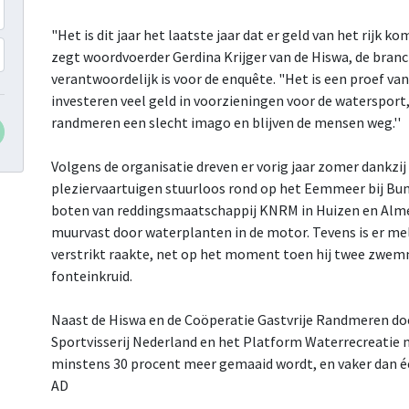
"Het is dit jaar het laatste jaar dat er geld van het rijk k
zegt woordvoerder Gerdina Krijger van de Hiswa, de bran
verantwoordelijk is voor de enquête. "Het is een proef van
investeren veel geld in voorzieningen voor de watersport, 
randmeren een slecht imago en blijven de mensen weg.''
Volgens de organisatie dreven er vorig jaar zomer dankz
pleziervaartuigen stuurloos rond op het Eemmeer bij Bu
boten van reddingsmaatschappij KNRM in Huizen en Almere
muurvast door waterplanten in de motor. Tevens is er m
verstrikt raakte, net op het moment toen hij twee zwem
fonteinkruid.
Naast de Hiswa en de Coöperatie Gastvrije Randmeren d
Sportvisserij Nederland en het Platform Waterrecreatie m
minstens 30 procent meer gemaaid wordt, en vaker dan éé
AD