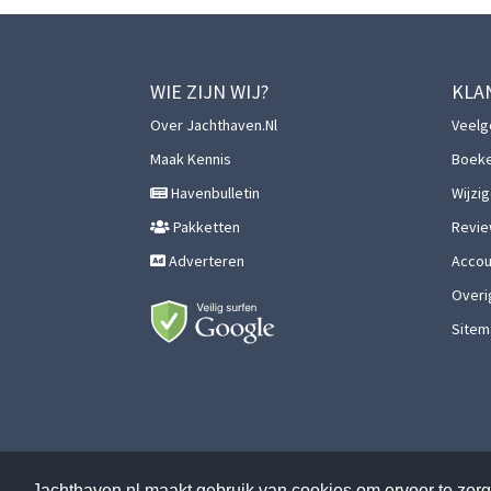
WIE ZIJN WIJ?
KLA
Over Jachthaven.nl
Veelg
Maak Kennis
Boek
Havenbulletin
Wijzi
Pakketten
Revie
Adverteren
Accoun
Overi
Sitem
Jachthaven.nl maakt gebruik van cookies om ervoor te zorge