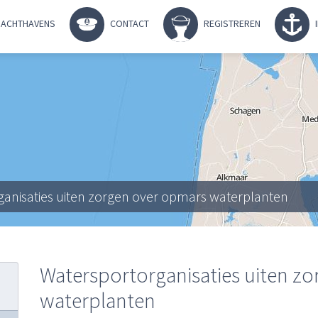
ACHTHAVENS
CONTACT
REGISTREREN
ganisaties uiten zorgen over opmars waterplanten
Watersportorganisaties uiten z
waterplanten