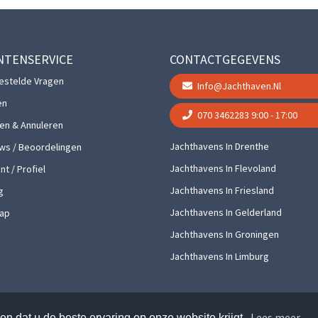
NTENSERVICE
CONTACTGEGEVENS
estelde Vragen
Info@jachthaven.nl
en
070 3462283
9:00 - 17:00
gen & Annuleren
Jachthavens In Drenthe
ws / Beoordelingen
Jachthavens In Flevoland
t / Profiel
Jachthavens In Friesland
g
Jachthavens In Gelderland
ap
Jachthavens In Groningen
Jachthavens In Limburg
Lees meer
n dat u de beste ervaring op onze website krijgt.