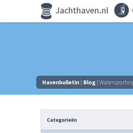
Jachthaven.nl
J
Havenbulletin
|
Blog
| Watersportor
Categorieën