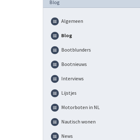
Blog
Algemeen
Blog
Bootblunders
Bootnieuws
Interviews
Lijstjes
Motorboten in NL
Nautisch wonen
News