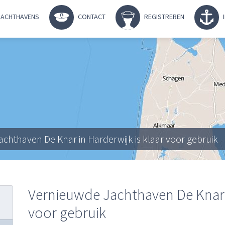
ACHTHAVENS
CONTACT
REGISTREREN
chthaven De Knar in Harderwijk is klaar voor gebruik
Vernieuwde Jachthaven De Knar i
voor gebruik