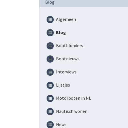
Blog
Algemeen
Blog
Bootblunders
Bootnieuws
Interviews
Lijstjes
Motorboten in NL
Nautisch wonen
News