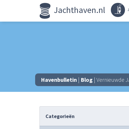
Jachthaven.nl
J
Havenbulletin
|
Blog
| Vernieuwde Ja
Categorieën