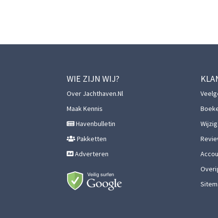
WIE ZIJN WIJ?
KLA
Over Jachthaven.nl
Veelg
Maak Kennis
Boek
Havenbulletin
Wijzi
Pakketten
Revie
Adverteren
Accoun
Overi
Sitem