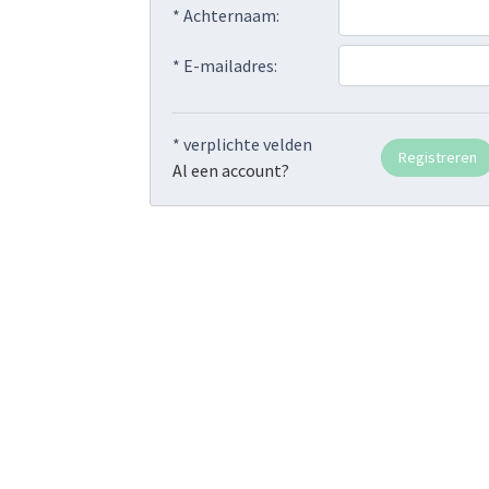
* Achternaam:
* E-mailadres:
* verplichte velden
Al een account?