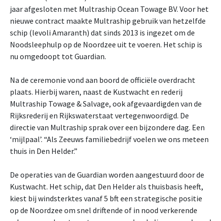
jaar afgesloten met Multraship Ocean Towage BV. Voor het
nieuwe contract maakte Multraship gebruik van hetzelfde
schip (levoli Amaranth) dat sinds 2013 is ingezet om de
Noodsleephulp op de Noordzee uit te voeren. Het schip is
nu omgedoopt tot Guardian.
Na de ceremonie vond aan boord de officiële overdracht
plaats. Hierbij waren, naast de Kustwacht en rederij
Multraship Towage & Salvage, ook afgevaardigden van de
Rijksrederij en Rijkswaterstaat vertegenwoordigd. De
directie van Multraship sprak over een bijzondere dag. Een
‘mijlpaal’. “Als Zeeuws familiebedrijf voelen we ons meteen
thuis in Den Helder.”
De operaties van de Guardian worden aangestuurd door de
Kustwacht. Het schip, dat Den Helder als thuisbasis heeft,
kiest bij windsterktes vanaf 5 bft een strategische positie
op de Noordzee om snel driftende of in nood verkerende