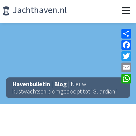
Jachthaven.nl
Sh
F
Tw
Em
W
Havenbulletin
|
Blog
| Nieuw
kustwachtschip omgedoopt tot 'Guardian'