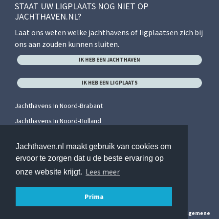
STAAT UW LIGPLAATS NOG NIET OP
JACHTHAVEN.NL?
Laat ons weten welke jachthavens of ligplaatsen zich bij
ons aan zouden kunnen sluiten.
IK HEB EEN JACHTHAVEN
IK HEB EEN LIGPLAATS
Jachthavens In Noord-Brabant
Jachthavens In Noord-Holland
Jachthavens In Overijssel
Jachthaven.nl maakt gebruik van cookies om
Jachthavens In Utrecht
ervoor te zorgen dat u de beste ervaring op
Jachthavens In Zeeland
Lees meer
onze website krijgt.
Jachthavens In Zuid-Holland
Prima
© 2026 Jachthaven.nl. Alle rechten voorbehouden. Hier vindt u onze
algemene