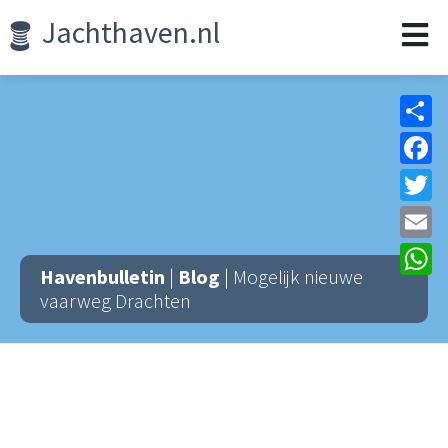
Jachthaven.nl
Sh
F
Tw
Em
W
Havenbulletin
|
Blog
| Mogelijk nieuwe
vaarweg Drachten