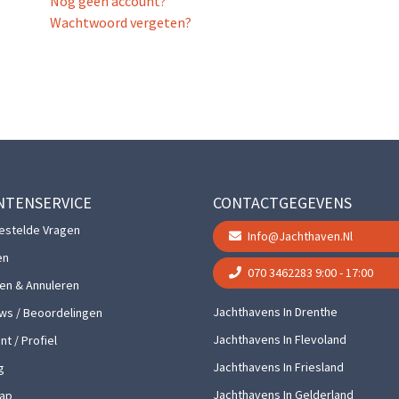
Nog geen account?
Wachtwoord vergeten?
NTENSERVICE
CONTACTGEGEVENS
estelde Vragen
Info@jachthaven.nl
en
070 3462283
9:00 - 17:00
gen & Annuleren
Jachthavens In Drenthe
ws / Beoordelingen
Jachthavens In Flevoland
t / Profiel
Jachthavens In Friesland
g
Jachthavens In Gelderland
ap