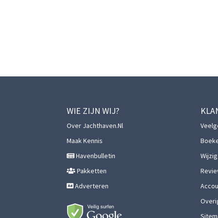
WIE ZIJN WIJ?
KLA
Over Jachthaven.nl
Veelg
Maak Kennis
Boek
Havenbulletin
Wijzi
Pakketten
Revie
Adverteren
Accoun
Overi
Sitem