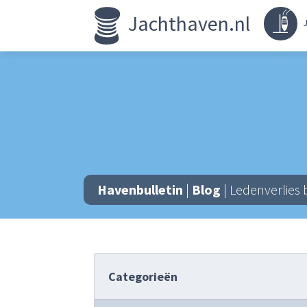
Jachthaven.nl
J
Havenbulletin
|
Blog
| Ledenverlies
Categorieën