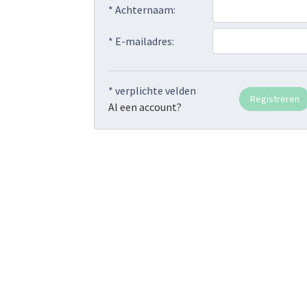
* Achternaam:
* E-mailadres:
* verplichte velden
Al een account?