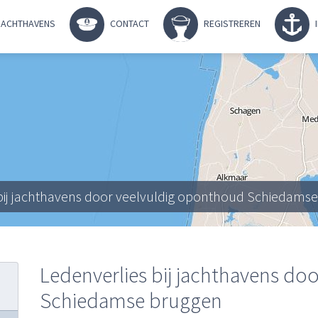
ACHTHAVENS
CONTACT
REGISTREREN
 bij jachthavens door veelvuldig oponthoud Schiedams
Ledenverlies bij jachthavens do
Schiedamse bruggen