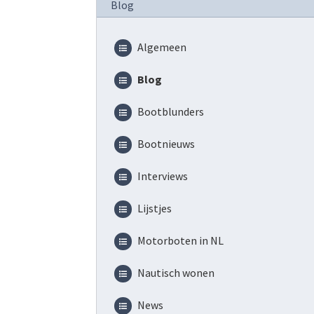
Blog
Algemeen
Blog
Bootblunders
Bootnieuws
Interviews
Lijstjes
Motorboten in NL
Nautisch wonen
News