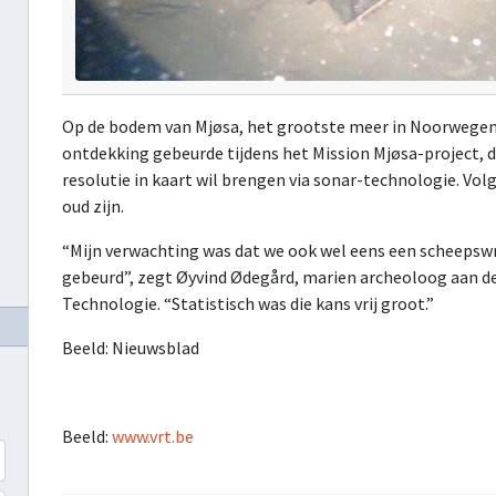
Op de bodem van Mjøsa, het grootste meer in Noorwegen 
ontdekking gebeurde tijdens het Mission Mjøsa-project, 
resolutie in kaart wil brengen via sonar-technologie. Vol
oud zijn.
“Mijn verwachting was dat we ook wel eens een scheepswr
gebeurd”, zegt Øyvind Ødegård, marien archeoloog aan d
Technologie. “Statistisch was die kans vrij groot.”
Beeld: Nieuwsblad
Beeld:
www.vrt.be