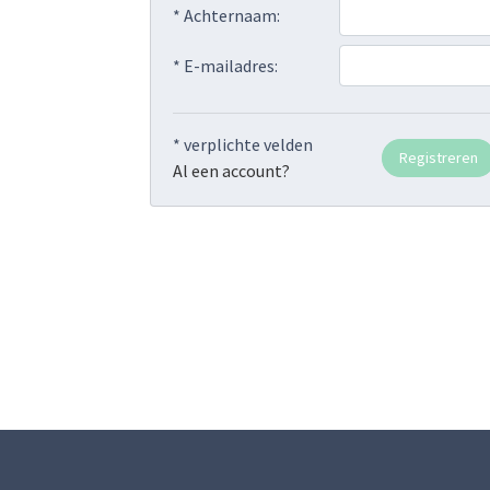
* Achternaam:
* E-mailadres:
* verplichte velden
Al een account?