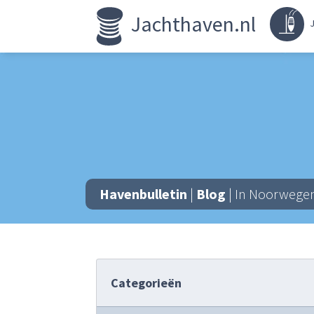
Jachthaven.nl
J
Havenbulletin
|
Blog
| In Noorwege
Categorieën