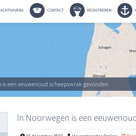
ACHTHAVENS
CONTACT
REGISTREREN
n is een eeuwenoud scheepswrak gevonden
In Noorwegen is een eeuwenou