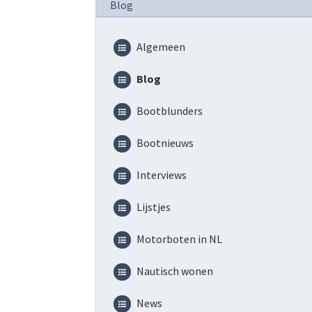
Blog
Algemeen
Blog
Bootblunders
Bootnieuws
Interviews
Lijstjes
Motorboten in NL
Nautisch wonen
News