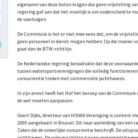
eigenaren van deze boten krijgen dus geen vrijstelling v
regering gaf aan dat het moeilijk is om onderscheid te ma
de vaartuigen.
De Commissie is het er niet mee eens dat, om de vrijstel
geen personeel in dienst mogen hebben. Op die manier v
gaat dan de BTW-richtlijn.
De Nederlandse regering benadrukte dat deze voorwaarde
tussen watersportverenigingen die volledig functioneren da
concurrentie treden met commerciële jachthavens.
In zijn arrest heeft het Hof het beroep van de Commissie 
de wet moeten aanpassen.
Geert Dijks, directeur van HISWA Vereniging is content me
2005 aangekaart in Brussel. Dit naar aanleiding van een 
Zaken die de oneerlijke concurrentie beschrijft. De uitspra
jachthavens. De prijsverschillen tussen verenigingshave