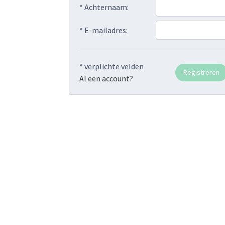
* Achternaam:
* E-mailadres:
* verplichte velden
Al een account?