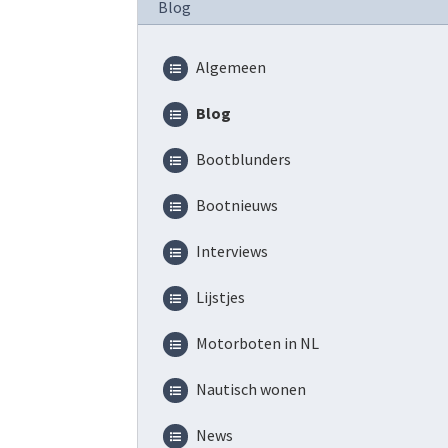
Blog
Algemeen
Blog
Bootblunders
Bootnieuws
Interviews
Lijstjes
Motorboten in NL
Nautisch wonen
News