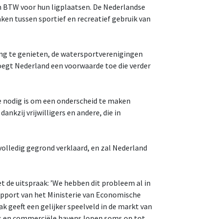
an BTW voor hun ligplaatsen. De Nederlandse
ken tussen sportief en recreatief gebruik van
ling te genieten, de watersportverenigingen
oegt Nederland een voorwaarde toe die verder
 nodig is om een onderscheid te maken
nkzij vrijwilligers en andere, die in
volledig gegrond verklaard, en zal Nederland
t de uitspraak: ’We hebben dit probleem al in
rapport van het Ministerie van Economische
ak geeft een gelijker speelveld in de markt van
ns en commerciële havens lopen soms op tot