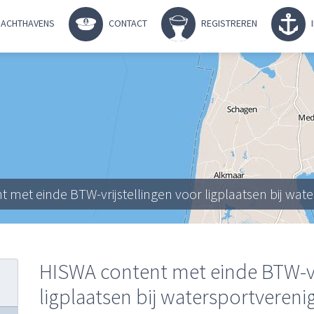
ACHTHAVENS
CONTACT
REGISTREREN
 met einde BTW-vrijstellingen voor ligplaatsen bij wat
HISWA content met einde BTW-vr
ligplaatsen bij watersportvereni