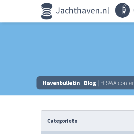
Jachthaven.nl
J
Havenbulletin
|
Blog
| HISWA content
Categorieën