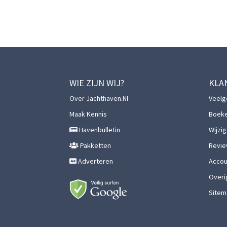
WIE ZIJN WIJ?
KLA
Over Jachthaven.nl
Veelg
Maak Kennis
Boek
Havenbulletin
Wijzi
Pakketten
Revie
Adverteren
Accoun
Overi
Sitem