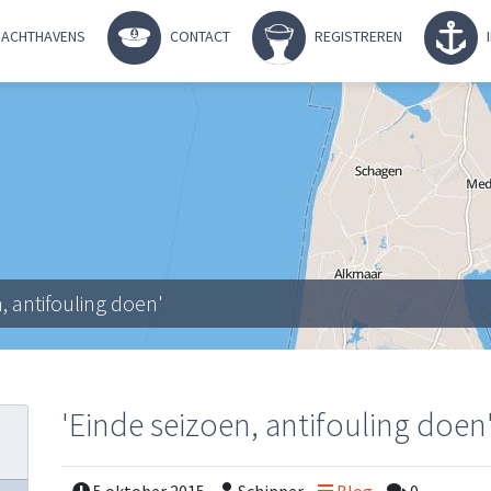
ACHTHAVENS
CONTACT
REGISTREREN
, antifouling doen'
'Einde seizoen, antifouling doen