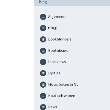
Blog
Algemeen
Blog
Bootblunders
Bootnieuws
Interviews
Lijstjes
Motorboten in NL
Nautisch wonen
News