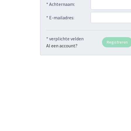
* Achternaam:
* E-mailadres:
* verplichte velden
Al een account?