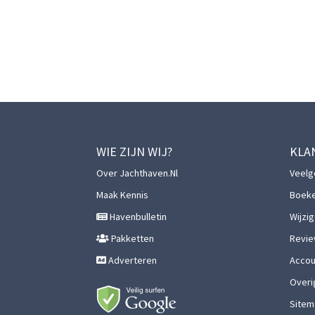
WIE ZIJN WIJ?
KLA
Over Jachthaven.nl
Veelg
Maak Kennis
Boek
Havenbulletin
Wijzi
Pakketten
Revie
Adverteren
Accoun
Overi
Sitem