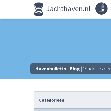
Jachthaven.nl
J
Havenbulletin
|
Blog
| 'Einde seizoen
Categorieën