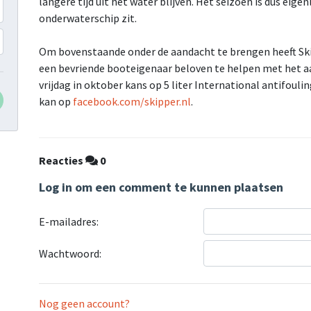
langere tijd uit het water blijven. Het seizoen is dus eigen
onderwaterschip zit.
Om bovenstaande onder de aandacht te brengen heeft Ski
een bevriende booteigenaar beloven te helpen met het a
vrijdag in oktober kans op 5 liter International antifouli
kan op
facebook.com/skipper.nl
.
Reacties
0
Log in om een comment te kunnen plaatsen
E-mailadres:
Wachtwoord:
Nog geen account?