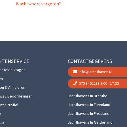
Wachtwoord vergeten?
NTENSERVICE
CONTACTGEGEVENS
estelde Vragen
Info@jachthaven.nl
en
070 3462283
9:00 - 17:00
gen & Annuleren
Jachthavens In Drenthe
ws / Beoordelingen
Jachthavens In Flevoland
t / Profiel
Jachthavens In Friesland
g
Jachthavens In Gelderland
ap