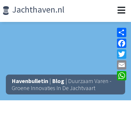
Jachthaven.nl
Sh
F
Tw
Em
W
Havenbulletin
|
Blog
| Duurzaam Varen -
Groene Innovaties In De Jachtvaart