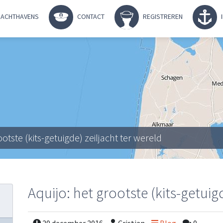
ACHTHAVENS
CONTACT
REGISTREREN
ootste (kits-getuigde) zeiljacht ter wereld
Aquijo: het grootste (kits-getuig