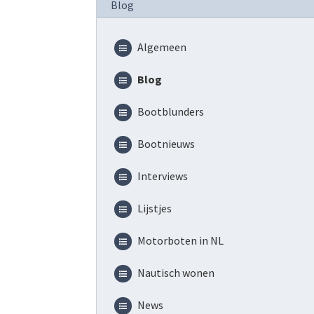
Blog
Algemeen
Blog
Bootblunders
Bootnieuws
Interviews
Lijstjes
Motorboten in NL
Nautisch wonen
News