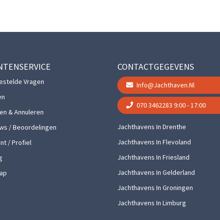
NTENSERVICE
CONTACTGEGEVENS
estelde Vragen
Info@jachthaven.nl
en
070 3462283
9:00 - 17:00
gen & Annuleren
Jachthavens In Drenthe
ws / Beoordelingen
Jachthavens In Flevoland
t / Profiel
Jachthavens In Friesland
g
Jachthavens In Gelderland
ap
Jachthavens In Groningen
Jachthavens In Limburg