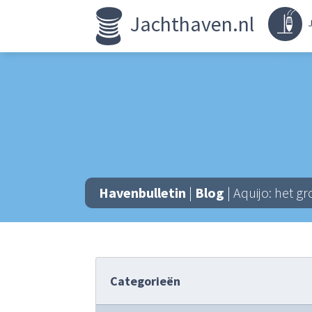
Jachthaven.nl
J
Havenbulletin
|
Blog
| Aquijo: het gr
Categorieën