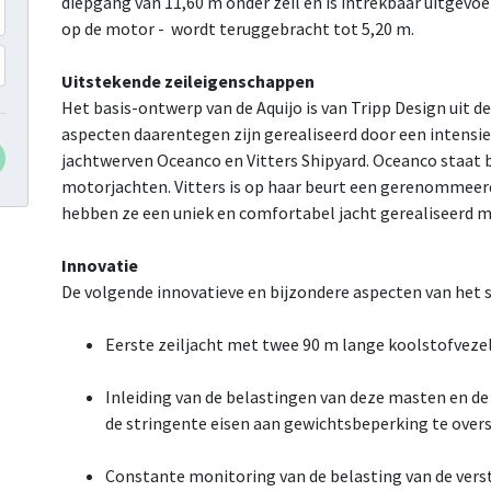
diepgang van 11,60 m onder zeil en is intrekbaar uitgevoe
op de motor - wordt teruggebracht tot 5,20 m.
Uitstekende zeileigenschappen
Het basis-ontwerp van de Aquijo is van Tripp Design uit de
aspecten daarentegen zijn gerealiseerd door een intens
jachtwerven Oceanco en Vitters Shipyard. Oceanco staat 
motorjachten. Vitters is op haar beurt een gerenommeerd
hebben ze een uniek en comfortabel jacht gerealiseerd 
Innovatie
De volgende innovatieve en bijzondere aspecten van het s
Eerste zeiljacht met twee 90 m lange koolstofveze
Inleiding van de belastingen van deze masten en de
de stringente eisen aan gewichtsbeperking te overs
Constante monitoring van de belasting van de vers