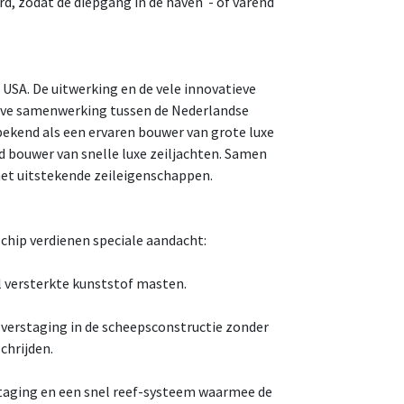
rd, zodat de diepgang in de haven - of varend
 USA. De uitwerking en de vele innovatieve
ieve samenwerking tussen de Nederlandse
bekend als een ervaren bouwer van grote luxe
 bouwer van snelle luxe zeiljachten. Samen
met uitstekende zeileigenschappen.
chip verdienen speciale aandacht:
l versterkte kunststof masten.
 verstaging in de scheepsconstructie zonder
chrijden.
taging en een snel reef-systeem waarmee de