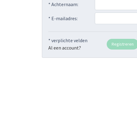
* Achternaam:
* E-mailadres:
* verplichte velden
Al een account?