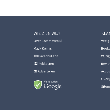
WIE ZIJN WIJ?
KLA
Over Jachthaven.nl
Veelg
Maak Kennis
Boek
Havenbulletin
Wijzi
Pakketten
Revie
Adverteren
Accoun
Overi
Sitem