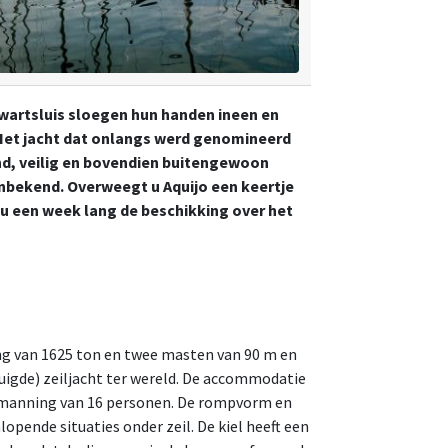
wartsluis sloegen hun handen ineen en
. Het jacht dat onlangs werd genomineerd
d, veilig en bovendien buitengewoon
s onbekend. Overweegt u Aquijo een keertje
 u een week lang de beschikking over het
ing van 1625 ton en twee masten van 90 m en
tuigde) zeiljacht ter wereld. De accommodatie
 bemanning van 16 personen. De rompvorm en
opende situaties onder zeil. De kiel heeft een