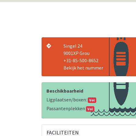
Singel 24
9001XP Grou
+31-85-500-8652
Bekijk het nummer
Beschikbaarheid
Ligplaatsen/boxen:
Vol
Passantenplekken
Vol
FACILITEITEN