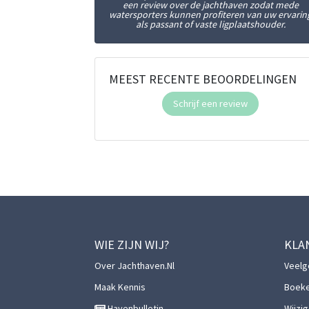
een review over de jachthaven zodat mede
watersporters kunnen profiteren van uw ervarin
als passant of vaste ligplaatshouder.
MEEST RECENTE BEOORDELINGEN
Schrijf een review
WIE ZIJN WIJ?
KLA
Over Jachthaven.nl
Veelg
Maak Kennis
Boek
Havenbulletin
Wijzi