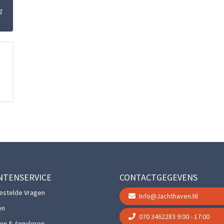
g
NTENSERVICE
CONTACTGEGEVENS
estelde Vragen
Info@jachthaven.nl
en
070 3462283
9:00 - 17:00
gen & Annuleren