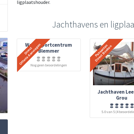
ligplaatshouder.
Jachthavens en ligplaa
Watersportcentrum
Blemmer
Nog geen beoordelingen
Jachthaven Lee
Grou
5.0 van 5 (4 beoordel