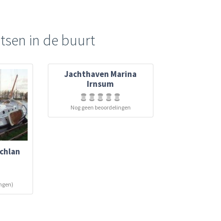
tsen in de buurt
Jachthaven Marina
Irnsum
Nog geen beoordelingen
chlan
ingen)