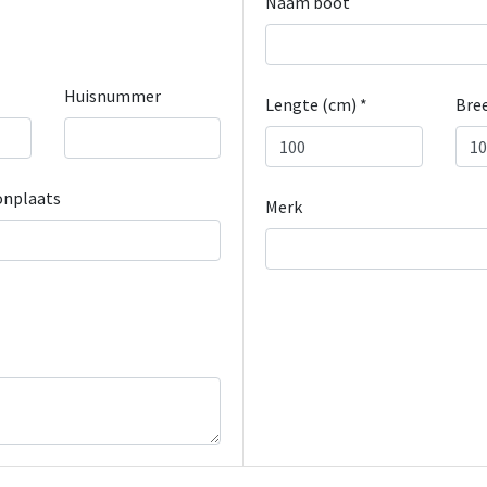
Naam boot
Huisnummer
Lengte (cm) *
Bree
nplaats
Merk