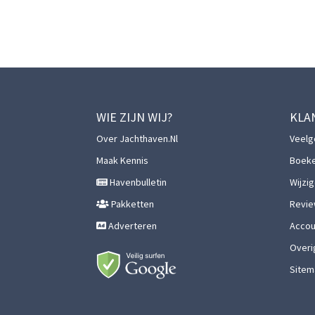
WIE ZIJN WIJ?
KLA
Over Jachthaven.nl
Veelg
Maak Kennis
Boek
Havenbulletin
Wijzi
Pakketten
Revie
Adverteren
Accoun
Overi
Sitem