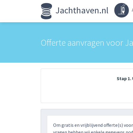
Jachthaven.nl
J
Offerte aanvragen voor J
Stap 1
Om gratis en vrijblijvend offerte(s) voo
vragen hebben wij enkele gegevens nodi