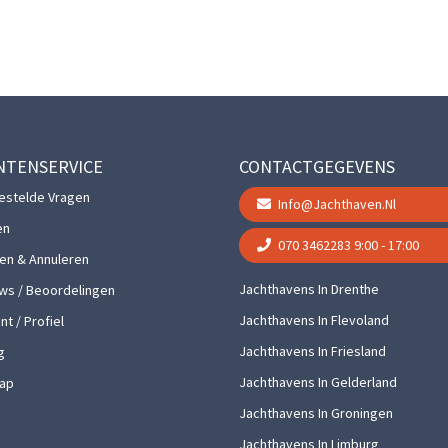
NTENSERVICE
CONTACTGEGEVENS
estelde Vragen
Info@jachthaven.nl
en
070 3462283
9:00 - 17:00
gen & Annuleren
Jachthavens In Drenthe
ws / Beoordelingen
Jachthavens In Flevoland
t / Profiel
Jachthavens In Friesland
g
Jachthavens In Gelderland
ap
Jachthavens In Groningen
Jachthavens In Limburg