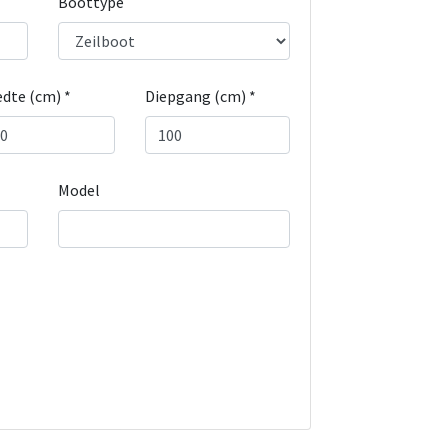
Boottype
dte (cm) *
Diepgang (cm) *
Model