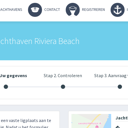
ACHTHAVENS
CONTACT
REGISTREREN
achthaven Riviera Beach
. Uw gegevens
Stap 2. Controleren
Stap 3. Aanvraag 
Jacht
r een vaste ligplaats aan te
g. Nadat u het formulier