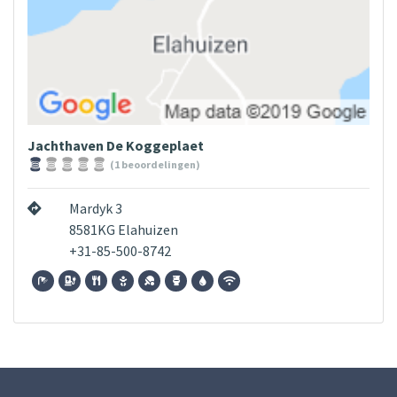
Jachthaven De Koggeplaet
(1 beoordelingen)
Mardyk 3
8581KG Elahuizen
+31-85-500-8742