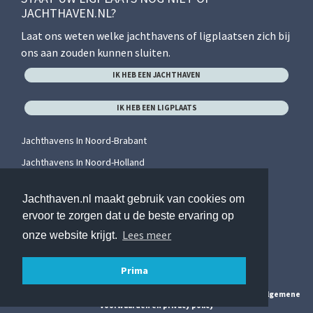
JACHTHAVEN.NL?
Laat ons weten welke jachthavens of ligplaatsen zich bij
ons aan zouden kunnen sluiten.
IK HEB EEN JACHTHAVEN
IK HEB EEN LIGPLAATS
Jachthavens In Noord-Brabant
Jachthavens In Noord-Holland
Jachthavens In Overijssel
Jachthaven.nl maakt gebruik van cookies om
Jachthavens In Utrecht
ervoor te zorgen dat u de beste ervaring op
Jachthavens In Zeeland
Lees meer
onze website krijgt.
Jachthavens In Zuid-Holland
Prima
0
/ 1
© 2026 Jachthaven.nl. Alle rechten voorbehouden. Hier vindt u onze
algemene
voorwaarden en privacy policy