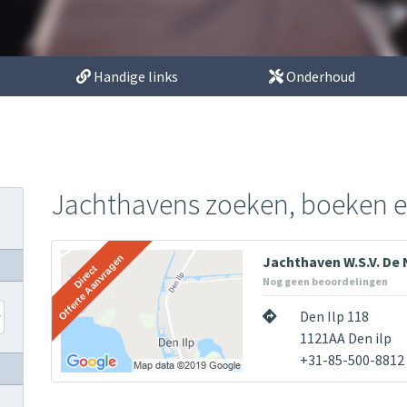
Handige links
Onderhoud
Jachthavens zoeken, boeken 
Jachthaven W.S.V. De
Nog geen beoordelingen
Den Ilp 118
1121AA Den ilp
+31-85-500-8812