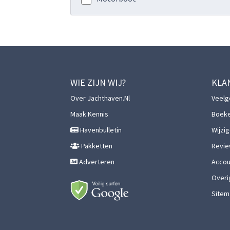
WIE ZIJN WIJ?
KLA
Over Jachthaven.nl
Veelg
Maak Kennis
Boek
Havenbulletin
Wijzi
Pakketten
Revie
Adverteren
Accoun
Overi
Sitem