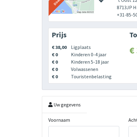
‘t Oost 1
8713JP H
+31-85-5
Prijs
To
€ 38,00
Ligplaats
€
€ 0
Kinderen 0-4 jaar
€ 0
Kinderen 5-18 jaar
€ 0
Volwassenen
€ 0
Touristenbelasting
Uw gegevens
Voornaam
Ach