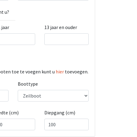
t u?
 jaar
13 jaar en ouder
boten toe te voegen kunt u
hier
toevoegen.
Boottype
edte (cm)
Diepgang (cm)