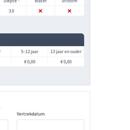
Diepte *
Water
Stroom
3.0
n
r
5-12 jaar
13 jaar en ouder
€ 0,00
€ 0,00
Vertrekdatum