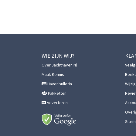
WIE ZIJN WIJ?
KLA
Over Jachthaven.nl
Veelg
Maak Kennis
Boek
Havenbulletin
Wijzi
Pakketten
Revie
Adverteren
Accoun
Overi
Sitem