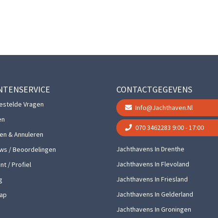
NTENSERVICE
CONTACTGEGEVENS
estelde Vragen
Info@jachthaven.nl
en
070 3462283
9:00 - 17:00
gen & Annuleren
Jachthavens In Drenthe
ws / Beoordelingen
Jachthavens In Flevoland
t / Profiel
Jachthavens In Friesland
g
Jachthavens In Gelderland
ap
Jachthavens In Groningen