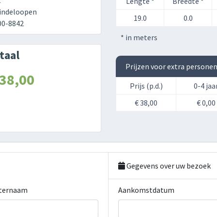
2
Lengte *
Breedte *
indeloopen
19.0
0.0
00-8842
* in meters
taal
Prijzen voor extra persone
 38,00
Prijs (p.d.)
0-4 jaa
€ 38,00
€ 0,00
Gegevens over uw bezoek
ternaam
Aankomstdatum