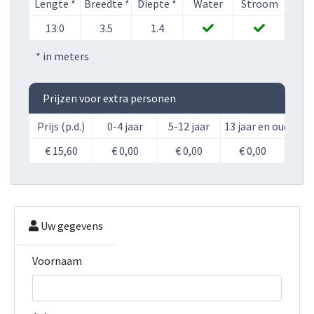
Lengte *
Breedte *
Diepte *
Water
Stroom
13.0
3.5
1.4
* in meters
Prijzen voor extra personen
Prijs (p.d.)
0-4 jaar
5-12 jaar
13 jaar en ouder
€ 15,60
€ 0,00
€ 0,00
€ 0,00
Uw gegevens
Voornaam