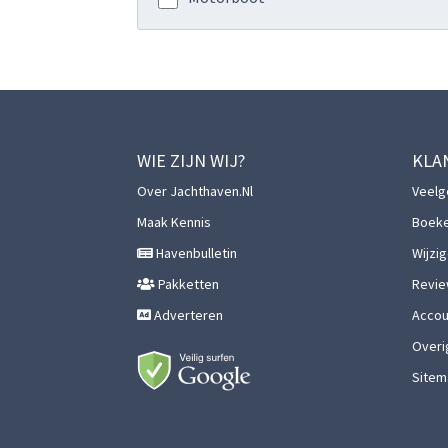
WIE ZIJN WIJ?
KLA
Over Jachthaven.nl
Veelg
Maak Kennis
Boek
Havenbulletin
Wijzi
Pakketten
Revie
Adverteren
Accoun
Overi
Sitem