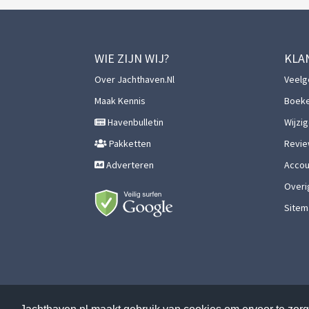
WIE ZIJN WIJ?
KLA
Over Jachthaven.nl
Veelg
Maak Kennis
Boek
Havenbulletin
Wijzi
Pakketten
Revie
Adverteren
Accoun
Overi
Sitem