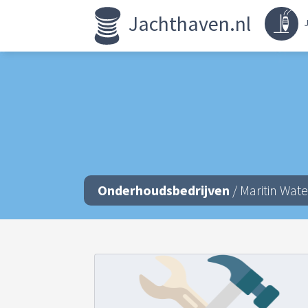
Jachthaven.nl
J
Onderhoudsbedrijven
/ Maritin Wat