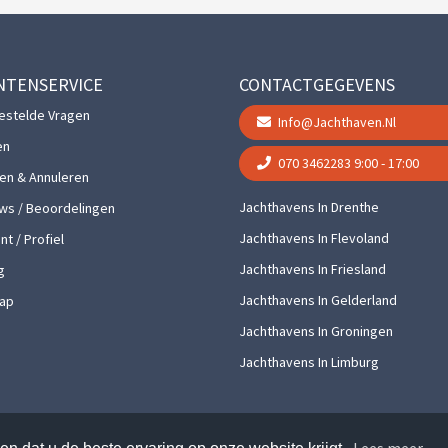
NTENSERVICE
CONTACTGEGEVENS
estelde Vragen
Info@jachthaven.nl
en
070 3462283
9:00 - 17:00
gen & Annuleren
Jachthavens In Drenthe
ws / Beoordelingen
Jachthavens In Flevoland
t / Profiel
Jachthavens In Friesland
g
Jachthavens In Gelderland
ap
Jachthavens In Groningen
Jachthavens In Limburg