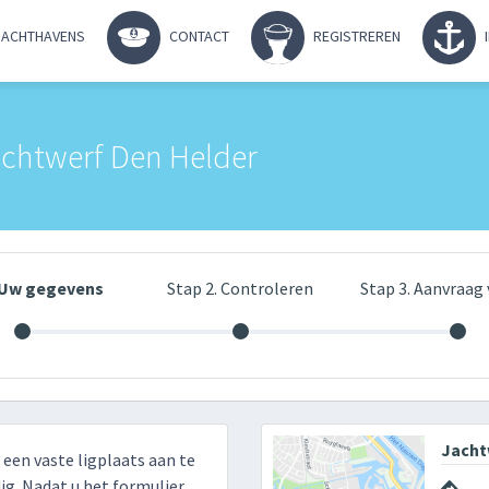
ACHTHAVENS
CONTACT
REGISTREREN
achtwerf Den Helder
. Uw gegevens
Stap 2. Controleren
Stap 3. Aanvraag 
Jacht
r een vaste ligplaats aan te
g. Nadat u het formulier