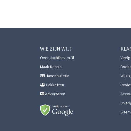
WIE ZIJN WIJ?
KLA
Over Jachthaven.nl
Veelg
Maak Kennis
Boek
Havenbulletin
Wijzi
Pakketten
Revie
Adverteren
Accoun
Overi
Sitem