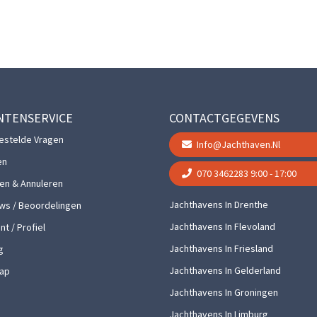
NTENSERVICE
CONTACTGEGEVENS
estelde Vragen
Info@jachthaven.nl
en
070 3462283
9:00 - 17:00
gen & Annuleren
Jachthavens In Drenthe
ws / Beoordelingen
Jachthavens In Flevoland
t / Profiel
Jachthavens In Friesland
g
Jachthavens In Gelderland
ap
Jachthavens In Groningen
Jachthavens In Limburg