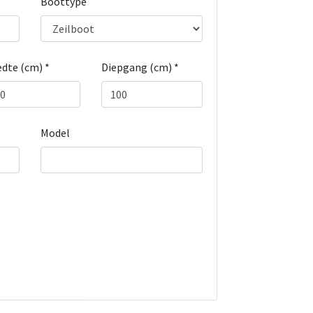
Boottype
dte (cm) *
Diepgang (cm) *
Model