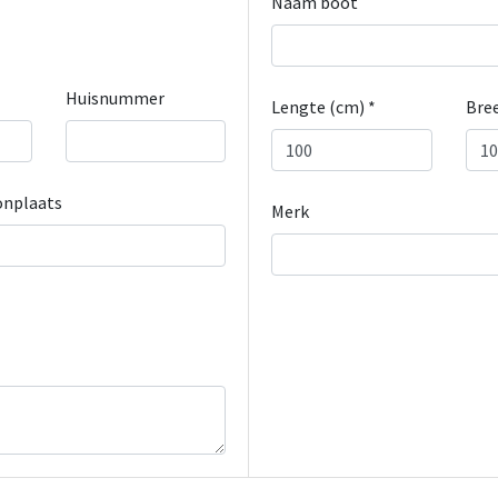
Naam boot
Huisnummer
Lengte (cm) *
Bree
nplaats
Merk