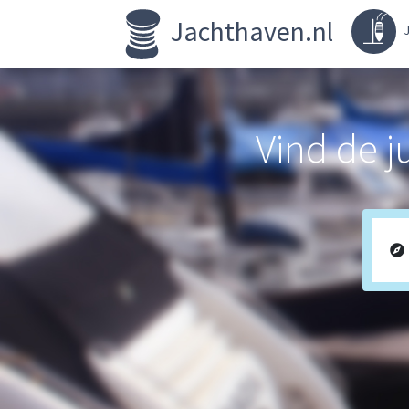
Jachthaven.nl
J
Vind de j