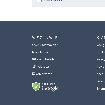
WIE ZIJN WIJ?
KLA
Over Jachthaven.nl
Veelg
Maak Kennis
Boek
Havenbulletin
Wijzi
Pakketten
Revie
Adverteren
Accoun
Overi
Sitem