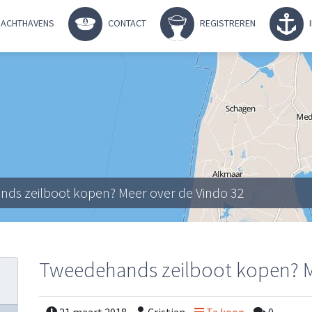
ACHTHAVENS
CONTACT
REGISTREREN
ds zeilboot kopen? Meer over de Vindo 32
Tweedehands zeilboot kopen? M