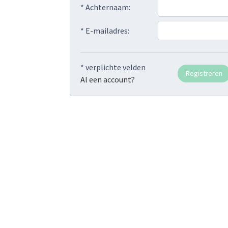
* Achternaam:
* E-mailadres:
* verplichte velden
Al een account?