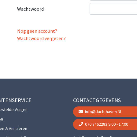
Wachtwoord:
Nog geen account?
Wachtwoord vergeten?
NTENSERVICE
CONTACTGEGEVENS
estelde Vragen
Info@jachthaven.nl
en
070 3462283
9:00 - 17:00
gen & Annuleren