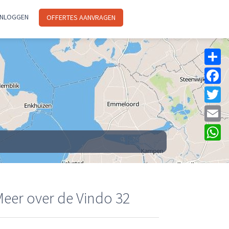
INLOGGEN
OFFERTES AANVRAGEN
Sh
F
Tw
Em
W
eer over de Vindo 32