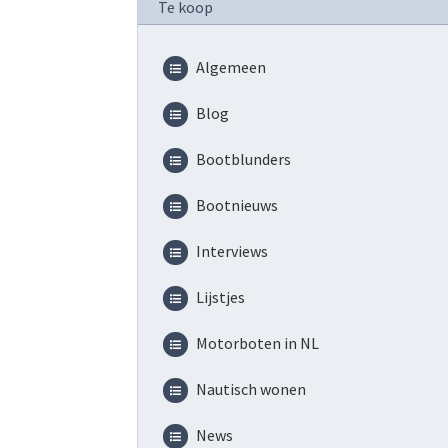
Te koop
Algemeen
Blog
Bootblunders
Bootnieuws
Interviews
Lijstjes
Motorboten in NL
Nautisch wonen
News