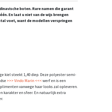
andinavische boten. Rare namen die garant
één. En laat u niet van de wijs brengen
antal voet, want de modellen verspringen
ge kiel steekt 1,40 diep. Deze polyester semi-
edse
>>> Vindo Marin <<<
werf en is een
omplimenten vanwege haar looks zal opleveren.
karakter en sfeer. En natuurlijk extra
r.