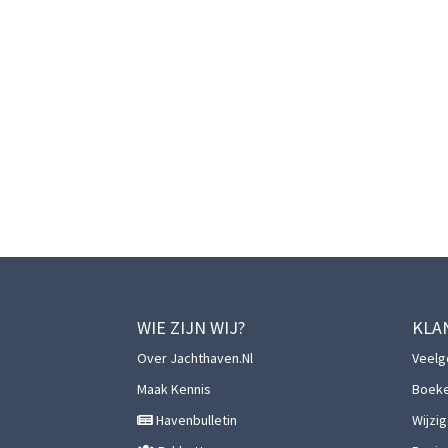
WIE ZIJN WIJ?
KLA
Over Jachthaven.nl
Veelg
Maak Kennis
Boek
Havenbulletin
Wijzi