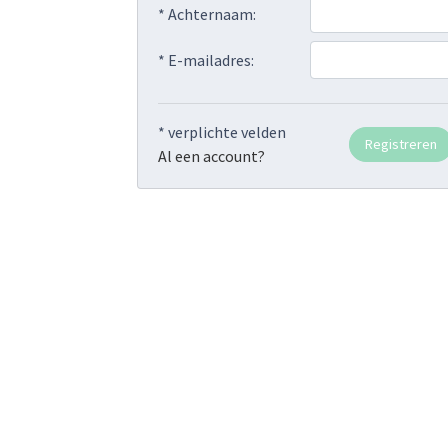
* Achternaam:
* E-mailadres:
* verplichte velden
Al een account?