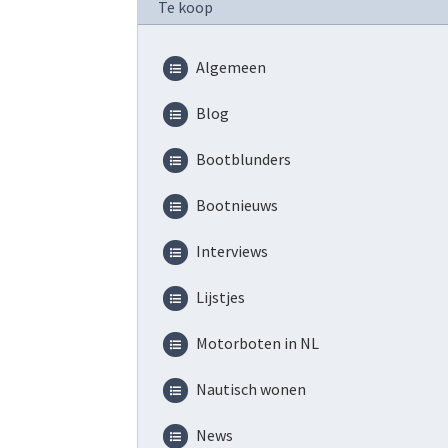
Te koop
Algemeen
Blog
Bootblunders
Bootnieuws
Interviews
Lijstjes
Motorboten in NL
Nautisch wonen
News