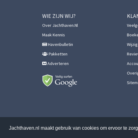
WIE ZIJN WIJ?
KLA
Over Jachthaven.nl
Veelg
Maak Kennis
Boek
Havenbulletin
Wijzi
Pakketten
Revie
Adverteren
Accoun
Overi
Sitem
Jachthaven.nl maakt gebruik van cookies om ervoor te zorge
© 2026 Jach