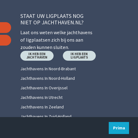
STAAT UW LIGPLAATS NOG
NIET OP JACHTHAVEN.NL?
Laat ons weten welke jachthavens
of ligplaatsen zich bij ons aan
zouden kunnen sluiten.
IK HEB EEN
IK HEB EEN
JACHTHAVEN
LIGPLAATS
Jachthavens In Noord-Brabant
Jachthavens In Noord-Holland
Jachthavens In Overijssel
Jachthavens In Utrecht
Jachthavens In Zeeland
Jachthavens In Zuid-Holland
Prima
ivacy policy