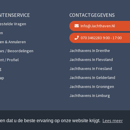
NTENSERVICE
CONTACTGEGEVENS
estelde Vragen
Info@jachthaven.nl
en
070 3462283
9:00 - 17:00
gen & Annuleren
Jachthavens In Drenthe
ws / Beoordelingen
Jachthavens In Flevoland
t / Profiel
Jachthavens In Friesland
g
Jachthavens In Gelderland
ap
Jachthavens In Groningen
Jachthavens In Limburg
Lees meer
n dat u de beste ervaring op onze website krijgt.
thaven.nl. Alle rechten voorbehouden. Hier vindt u onze
algemene voorwaarden en pr