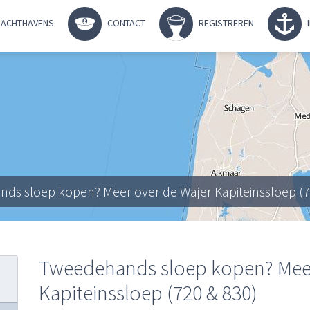
ACHTHAVENS
CONTACT
REGISTREREN
ds sloep kopen? Meer over de Wajer Kapiteinssloep (7
Tweedehands sloep kopen? Meer
Kapiteinssloep (720 & 830)