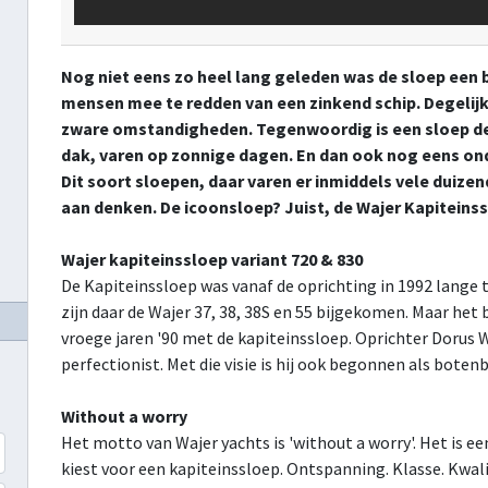
Nog niet eens zo heel lang geleden was de sloep een 
mensen mee te redden van een zinkend schip. Degelijke
zware omstandigheden. Tegenwoordig is een sloep de
dak, varen op zonnige dagen. En dan ook nog eens ond
Dit soort sloepen, daar varen er inmiddels vele duize
aan denken. De icoonsloep? Juist, de Wajer Kapiteinssl
Wajer kapiteinssloep variant 720 & 830
De Kapiteinssloep was vanaf de oprichting in 1992 lange t
zijn daar de Wajer 37, 38, 38S en 55 bijgekomen. Maar het 
vroege jaren '90 met de kapiteinssloep. Oprichter Dorus 
perfectionist. Met die visie is hij ook begonnen als boten
Without a worry
Het motto van Wajer yachts is 'without a worry'. Het is e
kiest voor een kapiteinssloep. Ontspanning. Klasse. Kwal