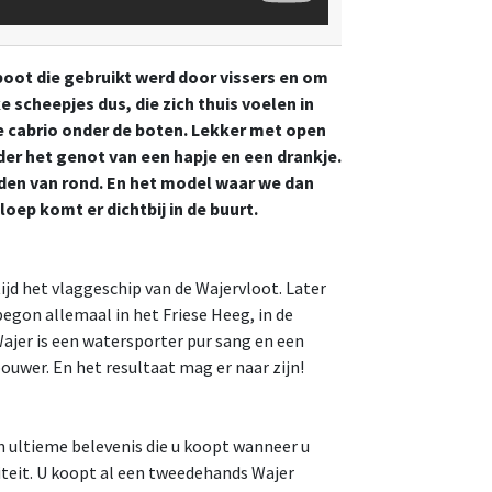
boot die gebruikt werd door vissers en om
 scheepjes dus, die zich thuis voelen in
 cabrio onder de boten. Lekker met open
er het genot van een hapje en een drankje.
nden van rond. En het model waar we dan
oep komt er dichtbij in de buurt.
ijd het vlaggeschip van de Wajervloot. Later
begon allemaal in het Friese Heeg, in de
Wajer is een watersporter pur sang en een
bouwer. En het resultaat mag er naar zijn!
en ultieme belevenis die u koopt wanneer u
iteit. U koopt al een tweedehands Wajer