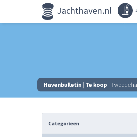
Jachthaven.nl
J
Havenbulletin
|
Te koop
| Tweedehan
Categorieën