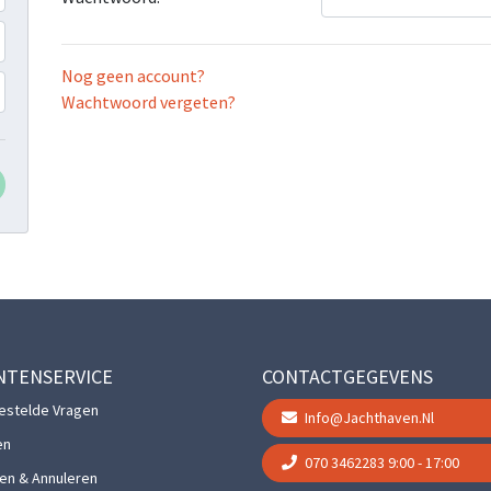
Nog geen account?
Wachtwoord vergeten?
NTENSERVICE
CONTACTGEGEVENS
estelde Vragen
Info@jachthaven.nl
en
070 3462283
9:00 - 17:00
gen & Annuleren