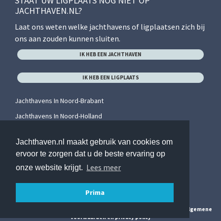
STAAT UW LIGPLAATS NOG NIET OP
JACHTHAVEN.NL?
Laat ons weten welke jachthavens of ligplaatsen zich bij
ons aan zouden kunnen sluiten.
IK HEB EEN JACHTHAVEN
IK HEB EEN LIGPLAATS
Jachthavens In Noord-Brabant
Jachthavens In Noord-Holland
Jachthavens In Overijssel
Jachthaven.nl maakt gebruik van cookies om
Jachthavens In Utrecht
ervoor te zorgen dat u de beste ervaring op
Jachthavens In Zeeland
Lees meer
onze website krijgt.
Jachthavens In Zuid-Holland
Prima
© 2026 Jachthaven.nl. Alle rechten voorbehouden. Hier vindt u onze
algemene
voorwaarden en privacy policy