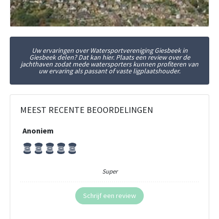
Uw ervaringen over Watersportvereniging Giesbeek in
Giesbeek delen? Dat kan hier. Plaats een review over de
jachthaven zodat mede watersporters kunnen profiteren van
uw ervaring als passant of vaste ligplaatshouder.
MEEST RECENTE BEOORDELINGEN
Anoniem
Super
Schrijf een review