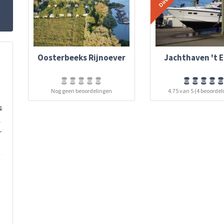
Oosterbeeks Rijnoever
Jachthaven 't E
Nog geen beoordelingen
4.75 van 5 (4 beoordel
&
.
r