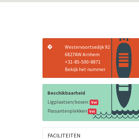
Westervoortsedijk 92
6827AW Arnhem
+31-85-500-8871
Bekijk het nummer
Beschikbaarheid
Ligplaatsen/boxen:
Vol
Passantenplekken
Vol
FACILITEITEN