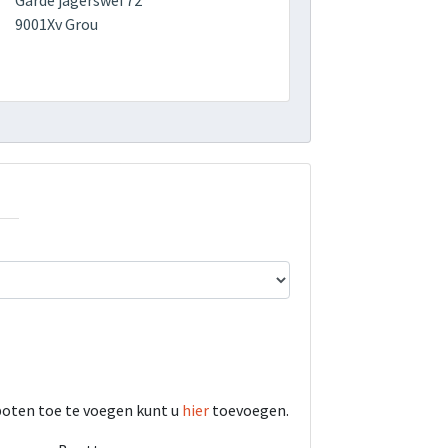
Garde jagerswei 72
9001Xv Grou
boten toe te voegen kunt u
hier
toevoegen.