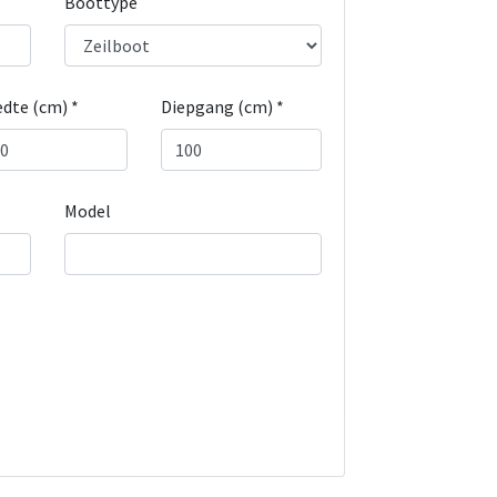
Boottype
dte (cm) *
Diepgang (cm) *
Model