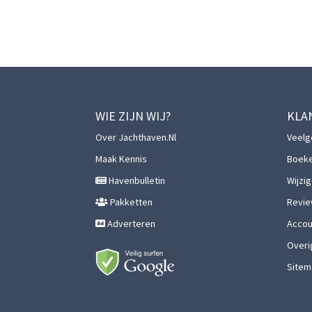
WIE ZIJN WIJ?
KLA
Over Jachthaven.nl
Veelg
Maak Kennis
Boek
Havenbulletin
Wijzi
Pakketten
Revie
Adverteren
Accoun
Overi
Sitem