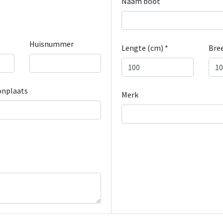
Naam boot
Huisnummer
Lengte (cm) *
Bree
nplaats
Merk