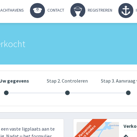
ACHTHAVENS
CONTACT
REGISTREREN
erkocht
. Uw gegevens
Stap 2. Controleren
Stap 3. Aanvraag 
Verko
r een vaste ligplaats aan te
g. Nadat u het formulier