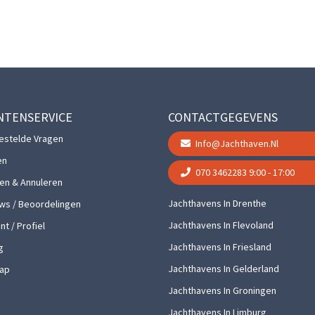
NTENSERVICE
CONTACTGEGEVENS
estelde Vragen
Info@jachthaven.nl
en
070 3462283
9:00 - 17:00
gen & Annuleren
Jachthavens In Drenthe
ws / Beoordelingen
Jachthavens In Flevoland
t / Profiel
Jachthavens In Friesland
g
Jachthavens In Gelderland
ap
Jachthavens In Groningen
Jachthavens In Limburg