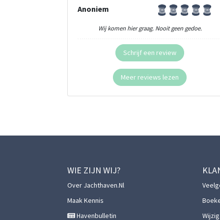
Anoniem
Wij komen hier graag. Nooit geen gedoe.
Schrijf een review
Meer reviews lezen
WIE ZIJN WIJ?
KLA
Over Jachthaven.nl
Veelg
Maak Kennis
Boek
Havenbulletin
Wijzi