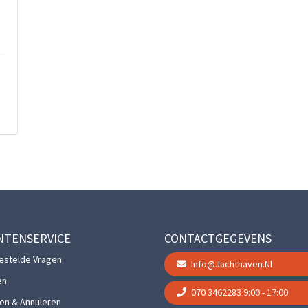
NTENSERVICE
CONTACTGEGEVENS
estelde Vragen
Info@jachthaven.nl
en
070 3462283
9:00 - 17:00
gen & Annuleren