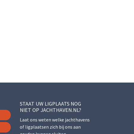
STAAT UW LIGPLAATS NOG
NIET OP JACHTHAVEN.NL?
Laat ons weten welke jachthavens
of ligplaatsen zich bij ons aan
zouden kunnen sluiten.