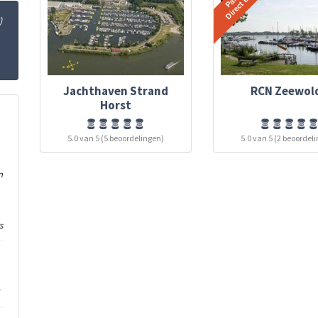
)
Jachthaven Strand
RCN Zeewol
Horst
5.0 van 5 (5 beoordelingen)
5.0 van 5 (2 beoordel
n
s
!