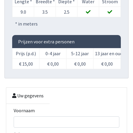
Lengte *
Breedte *
Diepte *
Water
Stroom
9.0
3.5
2.5
* in meters
Prijzen voor extra personen
Prijs (p.d.)
0-4 jaar
5-12 jaar
13 jaar en ouder
€ 15,00
€ 0,00
€ 0,00
€ 0,00
Uw gegevens
Voornaam