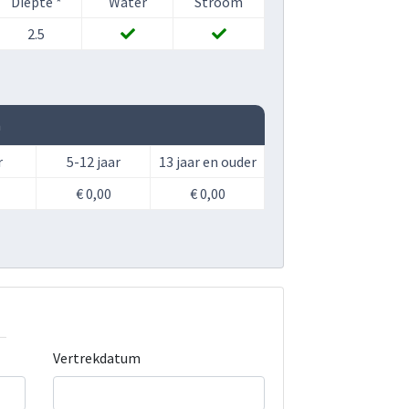
Diepte *
Water
Stroom
2.5
n
r
5-12 jaar
13 jaar en ouder
€ 0,00
€ 0,00
Vertrekdatum