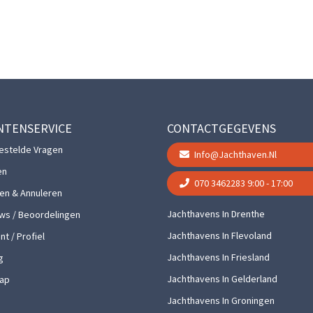
NTENSERVICE
CONTACTGEGEVENS
estelde Vragen
Info@jachthaven.nl
en
070 3462283
9:00 - 17:00
gen & Annuleren
Jachthavens In Drenthe
ws / Beoordelingen
Jachthavens In Flevoland
t / Profiel
Jachthavens In Friesland
g
Jachthavens In Gelderland
ap
Jachthavens In Groningen