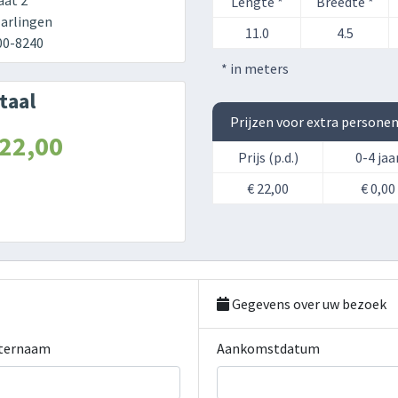
aat 2
Lengte *
Breedte *
arlingen
11.0
4.5
00-8240
* in meters
taal
Prijzen voor extra persone
 22,00
Prijs (p.d.)
0-4 jaa
€ 22,00
€ 0,00
Gegevens over uw bezoek
ternaam
Aankomstdatum