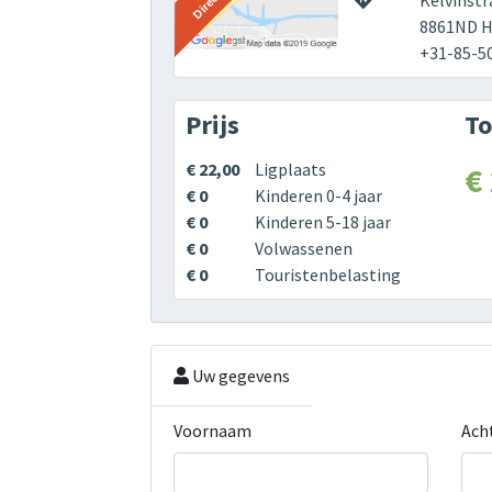
Kelvinstr
8861ND H
+31-85-5
Prijs
To
€ 22,00
Ligplaats
€
€ 0
Kinderen 0-4 jaar
€ 0
Kinderen 5-18 jaar
€ 0
Volwassenen
€ 0
Touristenbelasting
Uw gegevens
Voornaam
Ach