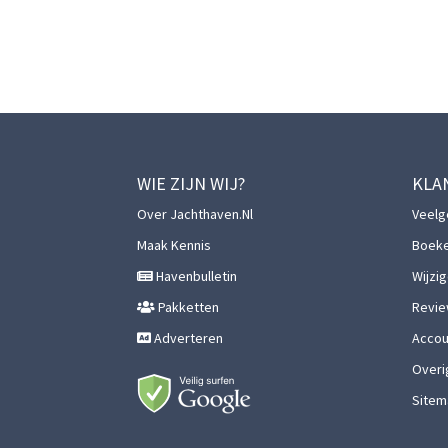
WIE ZIJN WIJ?
KLA
Over Jachthaven.nl
Veelg
Maak Kennis
Boek
Havenbulletin
Wijzi
Pakketten
Revie
Adverteren
Accoun
Overi
Sitem