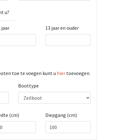
t u?
 jaar
13 jaar en ouder
boten toe te voegen kunt u
hier
toevoegen.
Boottype
edte (cm)
Diepgang (cm)